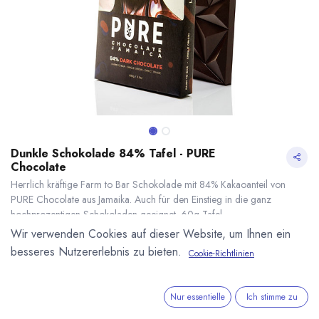
Dunkle Schokolade 84% Tafel - PURE
Chocolate
Herrlich kräftige Farm to Bar Schokolade mit 84% Kakaoanteil von
PURE Chocolate aus Jamaika. Auch für den Einstieg in die ganz
hochprozentigen Schokoladen geeignet. 60g Tafel.
6,70
€
*
Wir verwenden Cookies auf dieser Website, um Ihnen ein
(
111,67
€
/
1
kg
)
besseres Nutzererlebnis zu bieten.
Cookie-Richtlinien
* inkl. MwST. zzgl.
Versandkosten
Dunkle Schokolade 84% Tafel - PURE Chocolate
* inkl. MwST. zzgl.
Lieferzeit: sofort lieferbar
Nur essentielle
Ich stimme zu