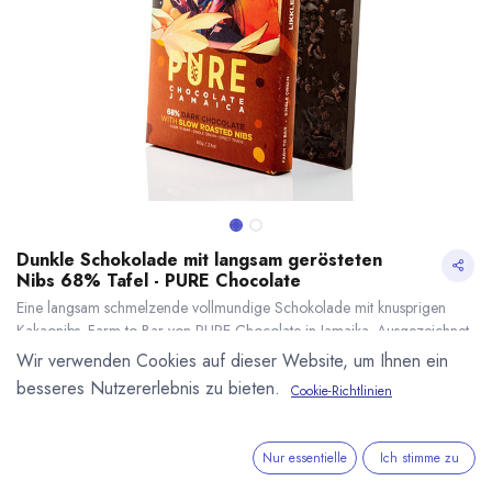
Dunkle Schokolade mit langsam gerösteten
Nibs 68% Tafel - PURE Chocolate
Eine langsam schmelzende vollmundige Schokolade mit knusprigen
Kakaonibs. Farm to Bar von PURE Chocolate in Jamaika. Ausgezeichnet
von der Academy of Chocolate Bronze (2021) und Silber (2023) . 60g
Wir verwenden Cookies auf dieser Website, um Ihnen ein
Tafel
besseres Nutzererlebnis zu bieten.
Cookie-Richtlinien
6,70
€
*
Dunkle Schokolade mit langsam gerösteten Nibs 68% Tafel - PURE Chocolate
* inkl. MwST. zzgl.
(
111,67
€
/
1
kg
)
* inkl. MwST. zzgl.
Versandkosten
Nur essentielle
Ich stimme zu
Lieferzeit: sofort lieferbar