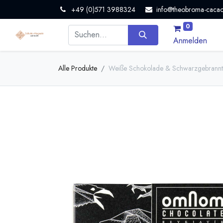
+49 (0)571 3988324
info@theobroma-cacao
0
Anmelden
Alle Produkte
Weiße Schokolade & Schwarzgebrannt