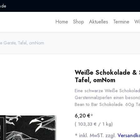
.de
Home
Shop
Aktuelles
Termine
Wi
e Gerste, Tafel, omNom
Weiße Schokolade & 
Tafel, omNom
Eine schwarze Weiße Schokolade 
Gerstenmalzperlen einen beson
Bean to Bar Schokolade. 60g Ta
6,20
€
*
(
103,33
€
/
1
kg
)
* inkl. MwST. zzgl.
Versandk