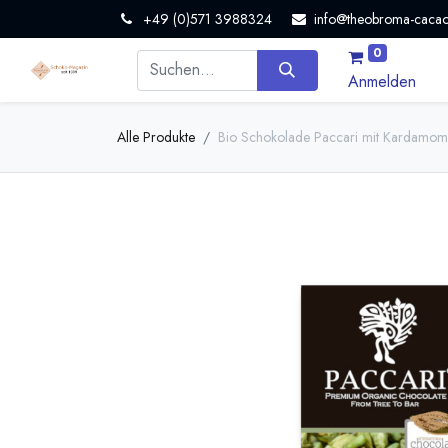
+49 (0)571 3988324
info@theobroma-cacao
0
Anmelden
Alle Produkte
Bio Schokolade Paccari mit Kardamo