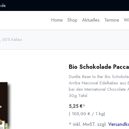
.de
Home
Shop
Aktuelles
Termine
Wi
m, 60% Kakao
Bio Schokolade Pacc
Dunkle Bean to Bar Bio Schokol
Arriba Nacional Edelkakao aus E
bei den International Chocolate 
50g Tafel.
5,25
€
*
(
105,00
€
/
1
kg
)
* inkl. MwST. zzgl.
Versandk