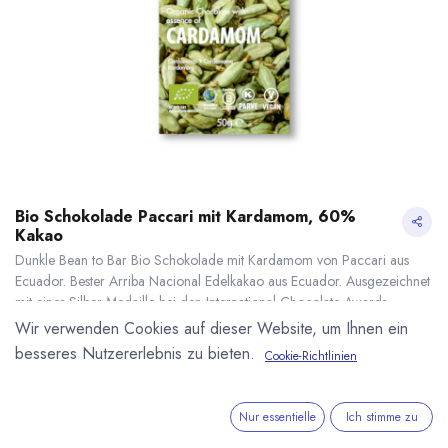
Bio Schokolade Paccari mit Kardamom, 60%
Kakao
Dunkle Bean to Bar Bio Schokolade mit Kardamom von Paccari aus
Ecuador. Bester Arriba Nacional Edelkakao aus Ecuador. Ausgezeichnet
mit einer Silber Medaille bei den International Chocolate Awards.
Kakaoanteil: 60 %. Bio, Fair und Vegan. 50g Tafel.
Wir verwenden Cookies auf dieser Website, um Ihnen ein
5,25
€
*
besseres Nutzererlebnis zu bieten.
Cookie-Richtlinien
(
105,00
€
/
1
kg
)
Bio Schokolade Paccari mit Kardamom, 60% Kakao
* inkl. MwST. zzgl.
* inkl. MwST. zzgl.
Versandkosten
Nur essentielle
Ich stimme zu
Lieferzeit: sofort lieferbar