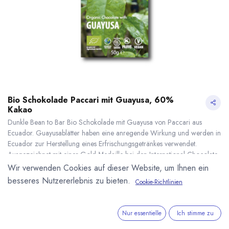
Bio Schokolade Paccari mit Guayusa, 60%
Kakao
Dunkle Bean to Bar Bio Schokolade mit Guayusa von Paccari aus
Ecuador. Guayusablätter haben eine anregende Wirkung und werden in
Ecuador zur Herstellung eines Erfrischungsgetränkes verwendet.
Ausgezeichnet mit einer Gold Medaille bei den International Chocolate
Awards. Kakaoanteil: 60 %. Bio, Fair und Vegan. 50g Tafel.
Wir verwenden Cookies auf dieser Website, um Ihnen ein
5,25
€
*
besseres Nutzererlebnis zu bieten.
Cookie-Richtlinien
(
105,00
€
/
1
kg
)
Bio Schokolade Paccari mit Guayusa, 60% Kakao
* inkl. MwST. zzgl.
* inkl. MwST. zzgl.
Versandkosten
Nur essentielle
Ich stimme zu
Lieferzeit: nicht auf Lager