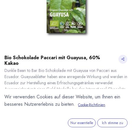
Bio Schokolade Paccari mit Guayusa, 60%
Kakao
Dunkle Bean to Bar Bio Schokolade mit Guayusa von Paccari aus
Ecuador. Guayusablätter haben eine anregende Wirkung und werden in
Ecuador zur Herstellung eines Erfrischungsgetränkes verwendet.
Ausgezeichnet mit einer Gold Medaille bei den International Chocolate
Awards. Kakaoanteil: 60 %. Bio, Fair und Vegan. 50g Tafel.
Wir verwenden Cookies auf dieser Website, um Ihnen ein
5,25
€
*
besseres Nutzererlebnis zu bieten.
Cookie-Richtlinien
(
105,00
€
/
1
kg
)
Bio Schokolade Paccari mit Guayusa, 60% Kakao
* inkl. MwST. zzgl.
* inkl. MwST. zzgl.
Versandkosten
Nur essentielle
Ich stimme zu
Lieferzeit: nicht auf Lager