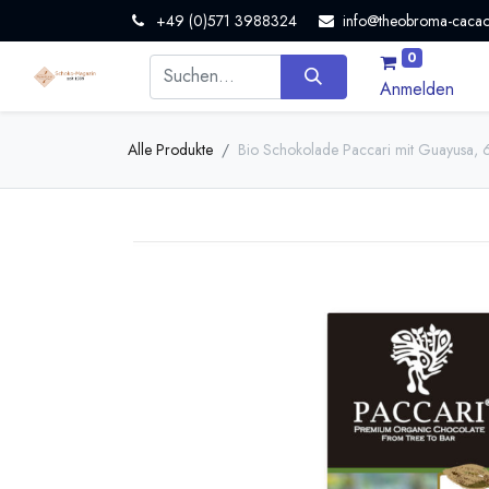
+49 (0)571 3988324
info@theobroma-cacao
0
Anmelden
Alle Produkte
Bio Schokolade Paccari mit Guayusa,