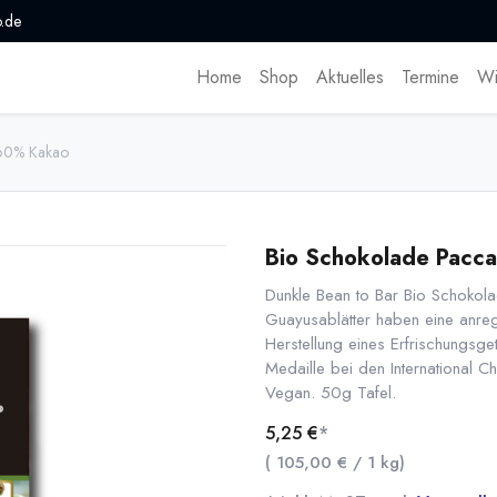
.de
Home
Shop
Aktuelles
Termine
Wi
 60% Kakao
Bio Schokolade Pacca
Dunkle Bean to Bar Bio Schokol
Guayusablätter haben eine anre
Herstellung eines Erfrischungsg
Medaille bei den International C
Vegan. 50g Tafel.
5,25
€
*
(
105,00
€
/
1
kg
)