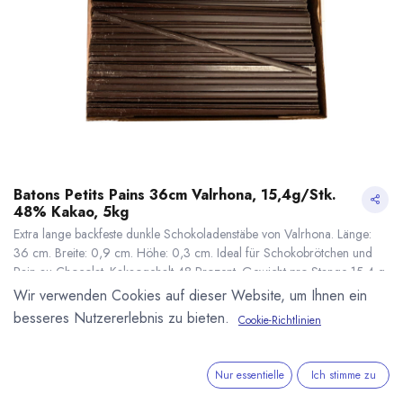
Batons Petits Pains 36cm Valrhona, 15,4g/Stk.
48% Kakao, 5kg
Extra lange backfeste dunkle Schokoladenstäbe von Valrhona. Länge:
36 cm. Breite: 0,9 cm. Höhe: 0,3 cm. Ideal für Schokobrötchen und
Pain au Chocolat. Kakaogehalt 48 Prozent. Gewicht pro Stange 15,4 g.
Inhalt: 5kg, ca 324 Stk.
Wir verwenden Cookies auf dieser Website, um Ihnen ein
84,80
€
*
besseres Nutzererlebnis zu bieten.
Cookie-Richtlinien
(
16,96
€
/
1
kg
)
Batons Petits Pains 36cm Valrhona, 15,4g/Stk. 48% Kakao, 5kg
* inkl. MwST. zzgl.
* inkl. MwST. zzgl.
Versandkosten
Nur essentielle
Ich stimme zu
Lieferzeit: 7-14 Tage