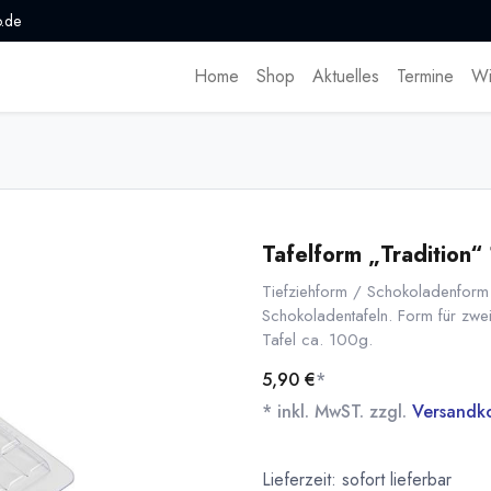
.de
Home
Shop
Aktuelles
Termine
Wi
Tafelform „Tradition“
Tiefziehform / Schokoladenform „
Schokoladentafeln. Form für zw
Tafel ca. 100g.
5,90
€
*
* inkl. MwST. zzgl.
Versandk
Lieferzeit: sofort lieferbar