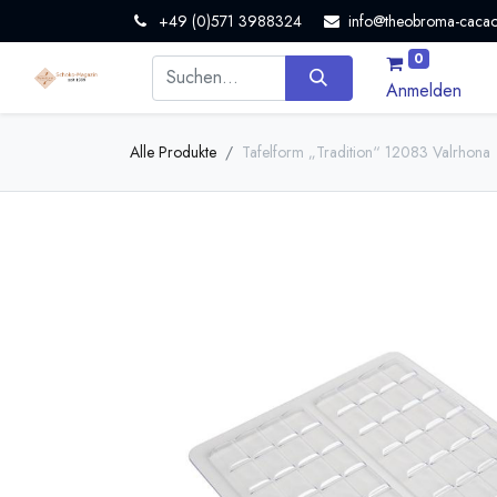
+49 (0)571 3988324
info@theobroma-cacao
0
Anmelden
Alle Produkte
Tafelform „Tradition“ 12083 Valrhona