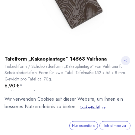
Tafelform „Kakaoplantage“ 14563 Valrhona
Tiefziehform / Schokoladenform „Kakaoplantage“ von Valrhona für
Schokoladentafeln. Form für zwei Tafel. Tafelmaße 152 x 65 x 8 mm.
Gewicht pro Tafel ca. 70g.
6,90
€
*
* inkl. MwST. zzgl.
Versandkosten
Wir verwenden Cookies auf dieser Website, um Ihnen ein
Lieferzeit: sofort lieferbar
besseres Nutzererlebnis zu bieten.
Cookie-Richtlinien
Tafelform „Kakaoplantage“ 14563 Valrhona
* inkl. MwST. zzgl.
Nur essentielle
Ich stimme zu
IN DEN WARENKORB