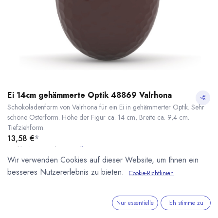
Ei 14cm gehämmerte Optik 48869 Valrhona
Schokoladenform von Valrhona für ein Ei in gehämmerter Optik. Sehr
schöne Osterform. Höhe der Figur ca. 14 cm, Breite ca. 9,4 cm.
Tiefziehform.
13,58
€
*
* inkl. MwST. zzgl.
Versandkosten
Wir verwenden Cookies auf dieser Website, um Ihnen ein
Lieferzeit: sofort lieferbar
besseres Nutzererlebnis zu bieten.
Cookie-Richtlinien
Ei 14cm gehämmerte Optik 48869 Valrhona
* inkl. MwST. zzgl.
Nur essentielle
Ich stimme zu
IN DEN WARENKORB