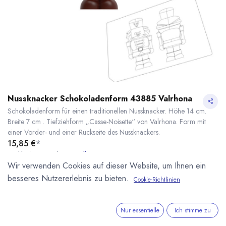
Nussknacker Schokoladenform 43885 Valrhona
Schokoladenform für einen traditionellen Nussknacker. Höhe 14 cm.
Breite 7 cm . Tiefziehform „Casse-Noisette“ von Valrhona. Form mit
einer Vorder- und einer Rückseite des Nussknackers.
15,85
€
*
* inkl. MwST. zzgl.
Versandkosten
Wir verwenden Cookies auf dieser Website, um Ihnen ein
Lieferzeit: sofort lieferbar
besseres Nutzererlebnis zu bieten.
Cookie-Richtlinien
Nussknacker Schokoladenform 43885 Valrhona
* inkl. MwST. zzgl.
Nur essentielle
Ich stimme zu
IN DEN WARENKORB