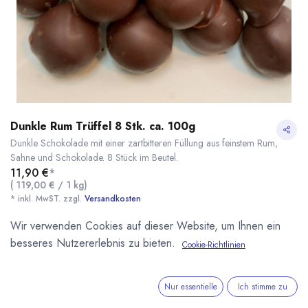
Dunkle Rum Trüffel 8 Stk. ca. 100g
Dunkle Schokolade mit einer zartbitteren Füllung aus feinstem Rum,
Sahne und Schokolade. 8 Stück im Beutel.
11,90
€
*
(
119,00
€
/
1
kg
)
* inkl. MwST. zzgl.
Versandkosten
Wir verwenden Cookies auf dieser Website, um Ihnen ein
Lieferzeit: nicht auf Lager
besseres Nutzererlebnis zu bieten.
Cookie-Richtlinien
Dunkle Rum Trüffel 8 Stk. ca. 100g
* inkl. MwST. zzgl.
Kikis Pralinenwelt
Unsere eigene kleine Manufaktur für Pralinen und
Nur essentielle
Ich stimme zu
Schokoladen in Minden Westfalen. Aus besten Zutaten
handwerklich produziert.