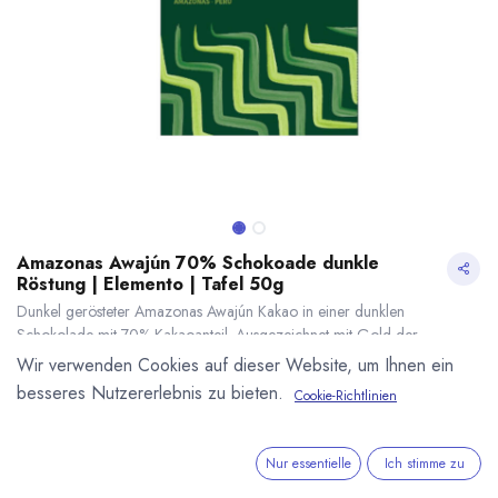
Amazonas Awajún 70% Schokoade dunkle
Röstung | Elemento | Tafel 50g
Dunkel gerösteter Amazonas Awajún Kakao in einer dunklen
Schokolade mit 70% Kakaoanteil. Ausgezeichnet mit Gold der
International Chocolate Awards Americas. Hergestellt von Elemento in
Wir verwenden Cookies auf dieser Website, um Ihnen ein
Peru. 50g Tafel.
besseres Nutzererlebnis zu bieten.
Cookie-Richtlinien
Direct Trade - Single Origin - Bean to Bar
Amazonas Awajún 70% Schokoade dunkle Röstung | Elemento | Tafel 50g
* inkl. MwST. zzgl.
9,90
€
*
(
198,00
€
/
1
kg
)
Nur essentielle
Ich stimme zu
* inkl. MwST. zzgl.
Versandkosten