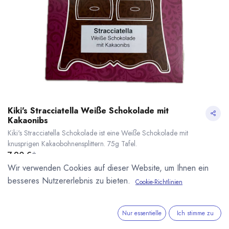
Kiki's Stracciatella Weiße Schokolade mit
Kakaonibs
Kiki's Stracciatella Schokolade ist eine Weiße Schokolade mit
knusprigen Kakaobohnensplittern. 75g Tafel.
7,90
€
*
(
105,33
€
/
1
kg
)
Wir verwenden Cookies auf dieser Website, um Ihnen ein
* inkl. MwST. zzgl.
Versandkosten
besseres Nutzererlebnis zu bieten.
Cookie-Richtlinien
Kiki's Stracciatella Weiße Schokolade mit Kakaonibs
* inkl. MwST. zzgl.
Lieferzeit: sofort lieferbar
Nur essentielle
Ich stimme zu