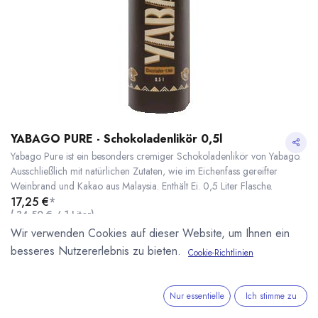
YABAGO PURE - Schokoladenlikör 0,5l
Yabago Pure ist ein besonders cremiger Schokoladenlikör von Yabago.
Ausschließlich mit natürlichen Zutaten, wie im Eichenfass gereifter
Weinbrand und Kakao aus Malaysia. Enthält Ei. 0,5 Liter Flasche.
17,25
€
*
(
34,50
€
/
1
Liter
)
* inkl. MwST. zzgl.
Versandkosten
Wir verwenden Cookies auf dieser Website, um Ihnen ein
besseres Nutzererlebnis zu bieten.
Cookie-Richtlinien
Lieferzeit: sofort lieferbar
YABAGO PURE - Schokoladenlikör 0,5l
* inkl. MwST. zzgl.
Nur essentielle
Ich stimme zu