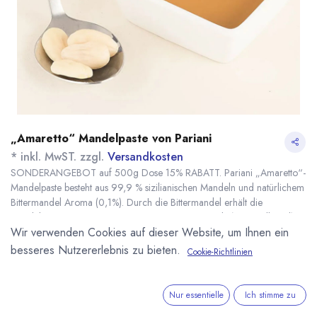
„Amaretto“ Mandelpaste von Pariani
* inkl. MwST. zzgl.
Versandkosten
SONDERANGEBOT auf 500g Dose 15% RABATT. Pariani „Amaretto“-
Mandelpaste besteht aus 99,9 % sizilianischen Mandeln und natürlichem
Bittermandel Aroma (0,1%). Durch die Bittermandel erhält die
Mandelpase einen typischen „Amaretto“ Geschmack. (Ohne Alkohol).
Wir verwenden Cookies auf dieser Website, um Ihnen ein
Für Eis, Pralinen, Pâtisserie- und Konditoreiprodukte in den
Amarettogeschmack ohne Alkohol gewünscht ist.
besseres Nutzererlebnis zu bieten.
Cookie-Richtlinien
Name
Menge
Lieferzeit
Preis
26,78
€
*
[170522] 500g
sofort lieferbar
31,51
€
Amaretto
Nur essentielle
Ich stimme zu
Mandelpaste von
(
63,02
€
/
1
kg
)
Pariani