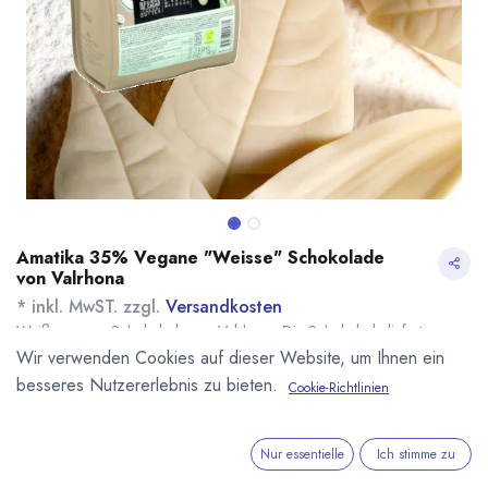
Amatika 35% Vegane "Weisse" Schokolade
von Valrhona
* inkl. MwST. zzgl.
Versandkosten
Weiße vegane Schokolade von Valrhona. Die Schokolade liefert
Geschmack und Konsistenz wie Weiße Schokolade, ist dabei aber zu
Wir verwenden Cookies auf dieser Website, um Ihnen ein
100% Vegan. Verarbeiten kann man die Kuvertüre wie eine dunkle
besseres Nutzererlebnis zu bieten.
Cookie-Richtlinien
Kuvertüre. Als Milchersatz werden entölte und gemahlene Mandeln
eingesetzt.
Name
Menge
Lieferzeit
Preis
Nur essentielle
Ich stimme zu
23,50
€
*
[170356] 500g
sofort lieferbar