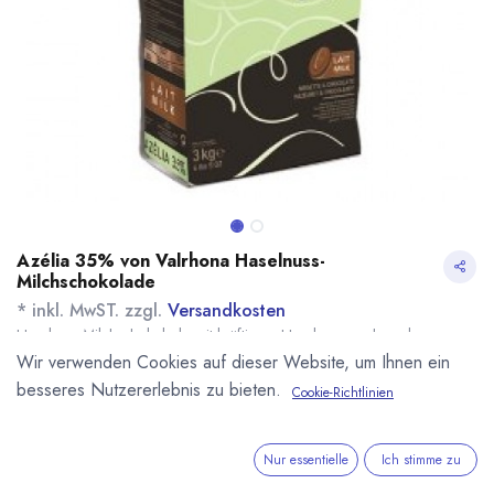
Azélia 35% von Valrhona Haselnuss-
Milchschokolade
* inkl. MwST. zzgl.
Versandkosten
Haselnuss-Milchschokolade mit kräftigem Haselnussgeschmack.
Name
Menge
Lieferzeit
Preis
Wir verwenden Cookies auf dieser Website, um Ihnen ein
21,30
€
*
[151274] 500g
sofort lieferbar
besseres Nutzererlebnis zu bieten.
Cookie-Richtlinien
Azelia Haselnuss-
(
42,60
€
/
1
kg
)
Schokolade Valrhona
94,80
€
*
Nur essentielle
Ich stimme zu
[151246] 3kg Azelia
7 - 14 Tage
Haselnuss-
(
31,60
€
/
1
kg
)