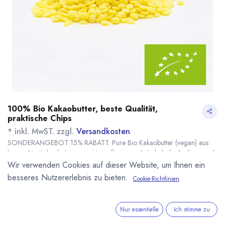
100% Bio Kakaobutter, beste Qualität,
praktische Chips
* inkl. MwST. zzgl.
Versandkosten
SONDERANGEBOT 15% RABATT. Pure Bio Kakaobutter (vegan) aus
besten Bio Kakaobohnen zur Herstellung von Schokolade, Pralinen und
Kosmetik. Hochwertige Kakaopressbutter. DE-ÖKO-006.
Wir verwenden Cookies auf dieser Website, um Ihnen ein
Name
Menge
Lieferzeit
Preis
besseres Nutzererlebnis zu bieten.
Cookie-Richtlinien
25,09
€
*
[130847] 500g Bio
sofort lieferbar
29,52
€
Kakaobutter
(
59,04
€
/
1
kg
)
Nur essentielle
Ich stimme zu
139,44
€
*
[130848] 3kg Bio
sofort lieferbar