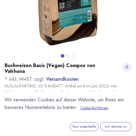
Buchweizen Basis (Vegan) Compoz von
Valrhona
* inkl. MwST. zzgl.
Versandkosten
AUSLAUFARTIKEL 30 % RABATT. Artikel wird im Juni 2026 von
Valrhona eingestellt. Gerösteter Buchweizen mit Kakaobutter als
pflanzliche Milch-Alternative für eigene vegane
Wir verwenden Cookies auf dieser Website, um Ihnen ein
Schokoladekompositionen aus der Compoz Linie von Valrhona.
besseres Nutzererlebnis zu bieten.
Cookie-Richtlinien
Name
Menge
Lieferzeit
Preis
19,81
€
*
[170565] 500g
sofort lieferbar
28,30
€
Buchweizen-Basis
Nur essentielle
Ich stimme zu
(Vegan) Compoz,
(
56,60
€
/
1
kg
)
Valrhona