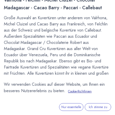
Madagascar - Cacao Barry - Paccari - Callebaut
Große Auswahl an Kuvertüren unter anderem von Valrhona,
Michel Cluizel und Cacao Barry aus Frankreich, von Felchlin
aus der Schweiz und belgische Kuvertüre von Callebaut.
Außerdem Spezialitäten wie Paccari aus Ecuador und
Chocolat Madagascar / Chocolaterie Robert aus
Madagaskar. Grand Cru Kuvertüren aus aller Welt von
Ecuador über Venezuela, Peru und die Dominikanische
Republik bis nach Madagaskar. Ebenso gibt es Bio- und
Fairtrade Kuvertüren und Spezialitäten wie vegane Kuvertüre
mit Früchten. Alle Kuvertüren könnt ihr in kleinen und großen
Mengen kaufen um in der eigenen Küche selber Pralinen zu
Wir verwenden Cookies auf dieser Website, um Ihnen ein
machen, oder für Gastronomie und
besseres Nutzererlebnis zu bieten.
Schokoladenmanufakturen auch über unseren
B2B
Cookie-Richtlinien
Onlineshop
.
Nur essentielle
Ich stimme zu