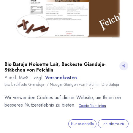
Bio Batuja Noisette Lait, Backeste Gianduja-
Stäbchen von Felchlin
* inkl. MwST. zzgl.
Versandkosten
Bio backfeste Gianduja- / Nougat-Stangen von Felchlin. Die Batuja
Noisette Lait haben ein Stückgewicht von 20g. Stablänge: 8,4cm
Stabbreite: 1,8cm. CH-BIO-006
Wir verwenden Cookies auf dieser Website, um Ihnen ein
Name
Menge
Lieferzeit
Preis
besseres Nutzererlebnis zu bieten.
Cookie-Richtlinien
16,62
€
*
[170492] 200g / 10
nicht auf
Stk. Bio Batuja
Lager
(
83,10
€
/
1
kg
)
Noisette Lait,
Nur essentielle
Ich stimme zu
Backfeste Gianduja-
Haselnuss-Stäbe,