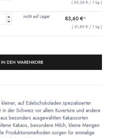
(
65,28
€
/
1
kg
)
nicht auf Lager
83,60
€
*
(
41,80
€
/
1
kg
)
IN DEN WARENKORB
in kleiner, auf Edelschokoladen spezialisierter
er in der Schweiz vor allem Kuvertüre und andere
e aus besonders ausgewählten Kakaosorten
eltene Kakaos, besondere Milch, kleine Mengen
elle Produktionsmethoden sorgen für einmalige