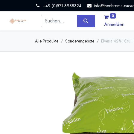
+49 (0)571 3988324
info@theobroma-cacao
0
Anmelden
Alle Produkte
Sonderangebote
Elvesia 42%, Cru H