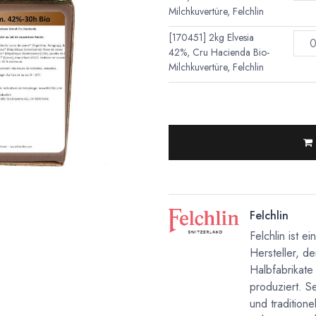
Milchkuvertüre, Felchlin
[170451] 2kg Elvesia
42%, Cru Hacienda Bio-
Milchkuvertüre, Felchlin
Felchlin
Felchlin ist e
Hersteller, d
Halbfabrikat
produziert. S
und tradition