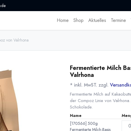
.de
Home
Shop
Aktuelles
Termine
mpoz von Valrhona
Fermentierte Milch Ba
Valrhona
* inkl. MwST. zzgl.
Versandk
Fermentierte Milch auf Kakaobut
der Compoz Linie von Valrhona. B
Schokolade.
Name
Men
[170566] 500g
Fermentierte Milch-Basis