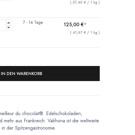
(
57,40
€
/
1
kg
)
7 - 14 Tage
125,00
€
*
(
41,67
€
/
1
kg
)
IN DEN WARENKORB
meilleur du chocolat®. Edelschokoladen,
d mehr aus Frankreich. Valrhona ist die weltweite
in der Spitzengastronomie.