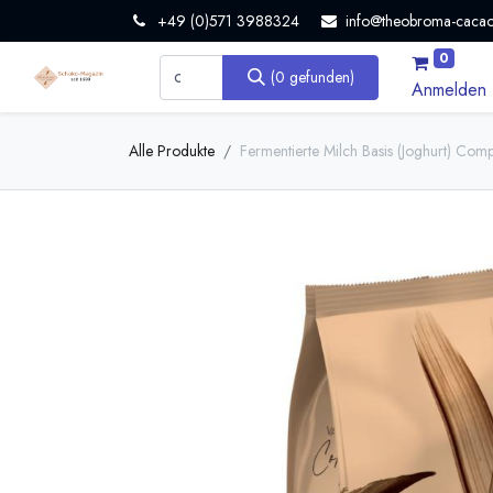
+49 (0)571 3988324
info@theobroma-cacao
0
(0 gefunden)
Anmelden
Alle Produkte
Fermentierte Milch Basis (Joghurt) Co