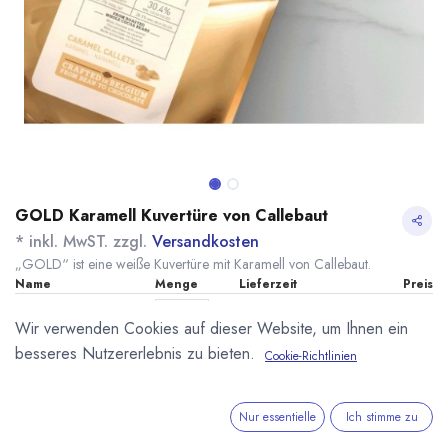
GOLD Karamell Kuvertüre von Callebaut
* inkl. MwST. zzgl.
Versandkosten
„GOLD“ ist eine weiße Kuvertüre mit Karamell von Callebaut.
Name
Menge
Lieferzeit
Preis
14,50
€
*
[161848] 500g Gold
sofort lieferbar
Wir verwenden Cookies auf dieser Website, um Ihnen ein
Karamell-Kuvertüre
(
29,00
€
/
1
kg
)
Callebaut
besseres Nutzererlebnis zu bieten.
Cookie-Richtlinien
46,60
€
*
[161844] 2,5kg Gold
sofort lieferbar
Karamell-Kuvertüre
(
18,64
€
/
1
kg
)
Callebaut
Nur essentielle
Ich stimme zu