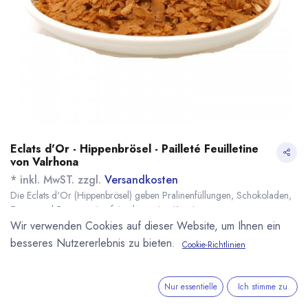
Eclats d'Or - Hippenbrösel - Pailleté Feuilletine
von Valrhona
* inkl. MwST. zzgl.
Versandkosten
Die Eclats d'Or (Hippenbrösel) geben Pralinenfüllungen, Schokoladen,
Torten und Desserts eine feine knusprige Konsistenz.
Name
Menge
Lieferzeit
Preis
Wir verwenden Cookies auf dieser Website, um Ihnen ein
14,62
€
*
[120590] 300g Eclats
sofort lieferbar
besseres Nutzererlebnis zu bieten.
Cookie-Richtlinien
d'Or - Hippenbrösel
(
48,73
€
/
1
kg
)
64,30
€
*
[170259] 2,5kg
sofort lieferbar
Nur essentielle
Ich stimme zu
Eclats d'or
(
25,72
€
/
1
kg
)
Hippenbrösel