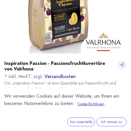
Inspiration Passion - Passionsfruchtkuvertüre
von Valrhona
* inkl. MwST. zzgl.
Versandkosten
Die „Inspiration Passion“ ist eine Spezialität aus Passionsfrucht und
Kakaobutter. OHNE Zusatz von Milch.
Name
Menge
Lieferzeit
Preis
Wir verwenden Cookies auf dieser Website, um Ihnen ein
24,90
€
*
[161674] 500g
sofort lieferbar
besseres Nutzererlebnis zu bieten.
Cookie-Richtlinien
Inspiration
(
49,80
€
/
1
kg
)
Passionsfrucht
Valrhona
Nur essentielle
Ich stimme zu
116,75
€
*
[161672] 3kg
7 - 14 Tage