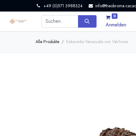
+49 (0)571 3988324
info@theobroma-cacao
0
Anmelden
Alle Produkte
Kakaonibs Venezuela von Valrhona