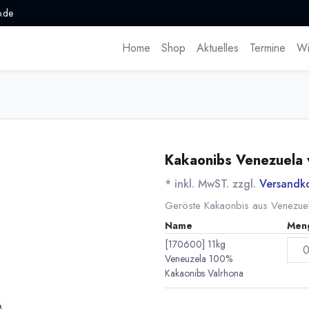
.de
Home
Shop
Aktuelles
Termine
Wi
Kakaonibs Venezuela 
* inkl. MwST. zzgl.
Versandk
Geröste Kakaonbis aus Venezue
Name
Men
[170600] 11kg
Veneuzela 100%
Kakaonibs Valrhona