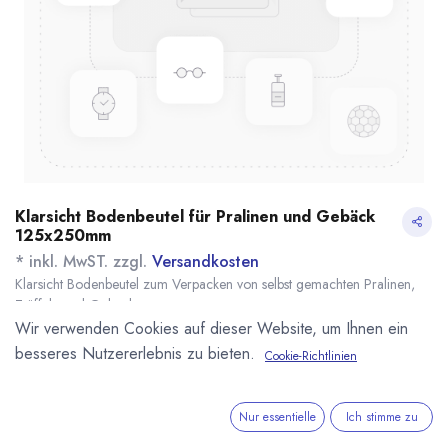
Klarsicht Bodenbeutel für Pralinen und Gebäck
125x250mm
* inkl. MwST. zzgl.
Versandkosten
Klarsicht Bodenbeutel zum Verpacken von selbst gemachten Pralinen,
Trüffeln und Gebäck.
Name
Menge
Lieferzeit
Preis
Wir verwenden Cookies auf dieser Website, um Ihnen ein
8,83
€
*
[161649] 100 Stk.
sofort lieferbar
besseres Nutzererlebnis zu bieten.
Cookie-Richtlinien
OPP-
(
0,09
€
/
1
Stk
)
Kreuzbodenbeutel
125 x 250mm
Nur essentielle
Ich stimme zu