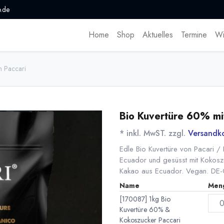
.de
Home
Shop
Aktuelles
Termine
Wi
n Paccari
Bio Kuvertüre 60% mi
* inkl. MwST. zzgl.
Versandk
Edle Bio Kuvertüre von Pacari / 
Ecuador und gesüsst mit Kokoszu
Kakao aus Ecuador. Vegan. DE-
Name
Men
[170087] 1kg Bio
Kuvertüre 60% &
Kokoszucker Paccari