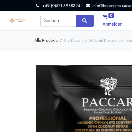
+49 (0)571 3988324
info@theobroma-cacao
0
Anmelden
Alle Produkte
Bio Kuvertüre 60% mit Kokoszucker vo