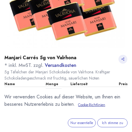
Manjari Carrés 5g von Valrhona
* inkl. MwST. zzgl.
Versandkosten
5g Täfelchen der Manjari Schokolade von Valrhona. Kräftiger
Schokoladengeschmack mit fruchtig, säuerlichen Noten
Name
Menge
Lieferzeit
Preis
5,20
€
*
[161606] 10 Stk.
nicht auf
Wir verwenden Cookies auf dieser Website, um Ihnen ein
Manjari Carrés
Lager
(
104,00
€
/
1
kg
Valrhona
besseres Nutzererlebnis zu bieten.
Cookie-Richtlinien
59,80
€
*
[070042] 200 Stk.
7 - 14 Tage
Manjari Carrés
(
59,80
€
/
1
kg
)
Valrhona
Nur essentielle
Ich stimme zu