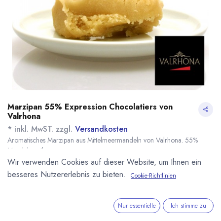
Marzipan 55% Expression Chocolatiers von
Valrhona
* inkl. MwST. zzgl.
Versandkosten
Aromatisches Marzipan aus Mittelmeermandeln von Valrhona. 55%
Mandelanteil.
Name
Menge
Lieferzeit
Preis
Wir verwenden Cookies auf dieser Website, um Ihnen ein
12,93
€
*
[100231] 200g
sofort lieferbar
besseres Nutzererlebnis zu bieten.
Cookie-Richtlinien
Marzipan 55%
(
64,65
€
/
1
kg
)
Valrhona
110,82
€
*
Nur essentielle
Ich stimme zu
[100205] 3,5kg
7-14 Tage
Marzipan 55%
(
31,66
€
/
1
kg
)