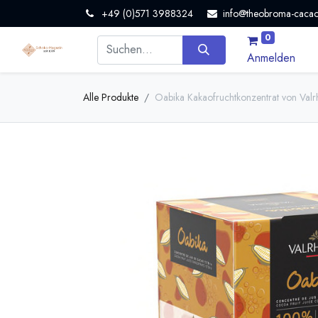
+49 (0)571 3988324
info@theobroma-cacao
0
Anmelden
Alle Produkte
Oabika Kakaofruchtkonzentrat von Val