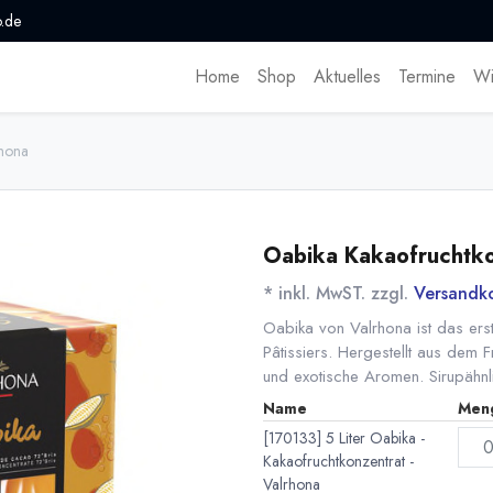
.de
Home
Shop
Aktuelles
Termine
Wi
rhona
Oabika Kakaofruchtko
* inkl. MwST. zzgl.
Versandk
Oabika von Valrhona ist das erst
Pâtissiers. Hergestellt aus dem F
und exotische Aromen. Sirupähnlic
Name
Men
[170133] 5 Liter Oabika -
Kakaofruchtkonzentrat -
Valrhona