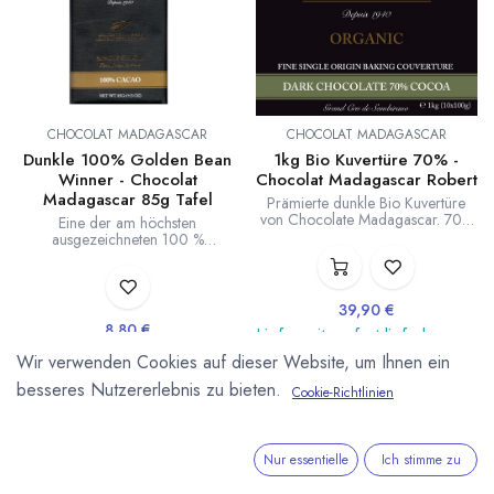
CHOCOLAT MADAGASCAR
CHOCOLAT MADAGASCAR
Dunkle 100% Golden Bean
1kg Bio Kuvertüre 70% -
Winner - Chocolat
Chocolat Madagascar Robert
Madagascar 85g Tafel
Prämierte dunkle Bio Kuvertüre
von Chocolate Madagascar. 70%
Eine der am höchsten
Kakaoanteil. Bean to Kuvertüre in
ausgezeichneten 100 %
Madagaskar. 1kg Packung
Schokoladen der Welt. Golden
(10x100g). Ausgezeichnet mit
Bean Gewinner der Academy of
Silber der Academy of Chocolate.
Chocolate und Gold (European)
Herkunft von Kakaobohnen und
bei den International Chocolate
39,90
€
Zucker, sowie die Verarbeitung zu
Awards.
8,80
€
Lieferzeit: sofort lieferbar
100 % in Madagaskar.
Dunkle Bean to Bar Kakaomasse-
Lieferzeit: nicht auf Lager
Schokolade von Chocolat
Wir verwenden Cookies auf dieser Website, um Ihnen ein
(
39,90
€
/
1
kg
)
Madagascar mit 100 %
(
103,53
€
/
1
kg
)
Kakaoanteil. Hergestellt in
besseres Nutzererlebnis zu bieten.
Cookie-Richtlinien
Madagaskar ausschließlich aus
Madagaskar Kakao. 85g Tafel.
Nur essentielle
Ich stimme zu