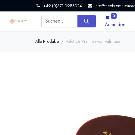
+49 (0)571 3988324
info@theobroma-cacao
0
Anmelden
Alle Produkte
Palet Or Pralinen von Valrhona