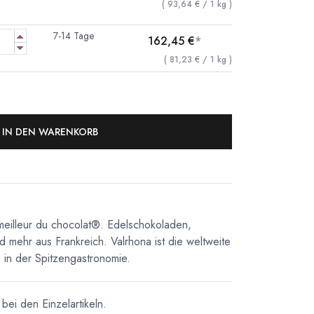
(
93,64
€
/
1
kg
)
7-14 Tage
162,45
€
*
(
81,23
€
/
1
kg
)
IN DEN WARENKORB
meilleur du chocolat®. Edelschokoladen,
d mehr aus Frankreich. Valrhona ist die weltweite
in der Spitzengastronomie.
bei den Einzelartikeln.