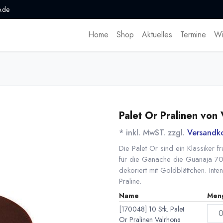
.de
Home
Shop
Aktuelles
Termine
Wi
Palet Or Pralinen von
* inkl. MwST. zzgl.
Versandk
Die Palet Or sind ein Klassiker 
für die Ganache die Guanaja 7
dekoriert mit Goldblättchen. In
Praline.
Name
Men
[170048] 10 Stk. Palet
Or Pralinen Valrhona