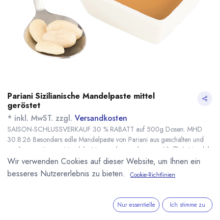
Pariani Sizilianische Mandelpaste mittel
geröstet
* inkl. MwST. zzgl.
Versandkosten
SAISON-SCHLUSSVERKAUF 30 % RABATT auf 500g Dosen. MHD
30.8.26 Besonders edle Mandelpaste von Pariani aus geschälten und
medium gerösteten Mandeln. Verwendet werden ausschließlich Mandeln
aus Sizilien.
Wir verwenden Cookies auf dieser Website, um Ihnen ein
Name
Menge
Lieferzeit
Preis
besseres Nutzererlebnis zu bieten.
Cookie-Richtlinien
15,36
€
*
[170493] 500g
sofort lieferbar
21,94
€
Sizilianische
Mandelpaste
(
0,00
€
/
1
)
Nur essentielle
Ich stimme zu
geschält und mittel
geröstet Pariani