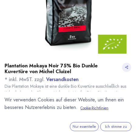
Plantation Mokaya Noir 75% Bio Dunkle
Kuvertüre von Michel Cluizel
* inkl. MwST. zzgl.
Versandkosten
Die Plantation Mokaya ist eine dunkle Bio Kuvertüre ausschließlich aus
Kakaobohnen der Plantage Mokaya in Mexiko. Diese Bio Kuvertüre von
Michel Cluizel besteht nur aus Kakao und Zucker. OHNE Lecithin. Ideal
Wir verwenden Cookies auf dieser Website, um Ihnen ein
für alle Anwendungen. Geschmacksnoten: Frische Noten, süße
besseres Nutzererlebnis zu bieten.
Cookie-Richtlinien
exotische Früchte, Honig,geröstete Mandeln und Haselnüsse, gerösteter,
pfeffriger Kakao, Vanille. 75% Kakaoanteil. Die Tafelschokolade mit
gleicher Rezeptur wurde 2021 von der Academy of Chocolate mit
Nur essentielle
Ich stimme zu
Gold ausgezeichnet.