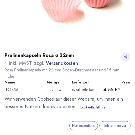
Pralinenkapseln Rosa ø 22mm
* inkl. MwST. zzgl.
Versandkosten
Rosa Pralinenkapseln mit 22 mm Boden-Durchmesser und 16 mm
Höhe.
Name
Menge
Lieferzeit
Preis
4,55
€
*
[161775]
sofort lieferbar
Pralinenkapseln ø
(
0,02
€
/
1
Stk
)
Wir verwenden Cookies auf dieser Website, um Ihnen ein
22mm Rosa 250 Stk.
besseres Nutzererlebnis zu bieten.
Cookie-Richtlinien
IN DEN WARENKORB
Nur essentielle
Ich stimme zu