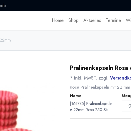
.de
Home
Shop
Aktuelles
Termine
Wi
ø 22mm
Pralinenkapseln Rosa
* inkl. MwST. zzgl.
Versandk
Rosa Pralinenkapseln mit 22 m
Name
Men
[161775] Pralinenkapseln
ø 22mm Rosa 250 Stk.