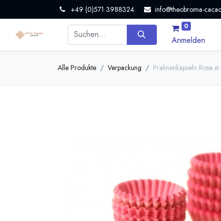
+49 (0)571 3988324
info@theobroma-cacao
0
Anmelden
Alle Produkte
Verpackung
Pralinenkapseln Rosa 