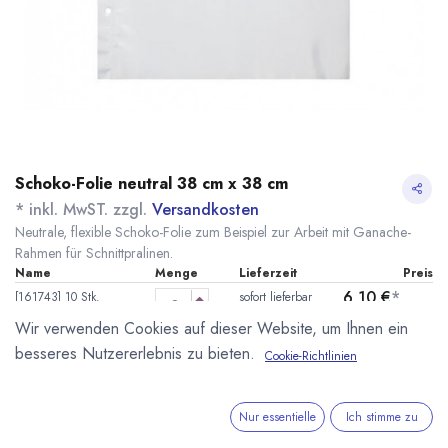
Schoko-Folie neutral 38 cm x 38 cm
* inkl. MwST. zzgl.
Versandkosten
Neutrale, flexible Schoko-Folie zum Beispiel zur Arbeit mit Ganache-
Rahmen für Schnittpralinen.
Name
Menge
Lieferzeit
Preis
6,10
€
*
[161743] 10 Stk.
sofort lieferbar
Schoko-Folie neutral
(
0,61
€
/
1
Stk
)
Wir verwenden Cookies auf dieser Website, um Ihnen ein
38x38cm Valrhona
besseres Nutzererlebnis zu bieten.
Cookie-Richtlinien
33,20
€
*
[161742] 100 Stk.
sofort lieferbar
Schoko-Folie neutral
(
0,33
€
/
1
Stk
)
38x38cm Valrhona
Nur essentielle
Ich stimme zu