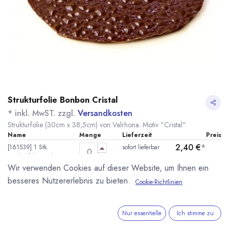
Strukturfolie Bonbon Cristal
* inkl. MwST. zzgl.
Versandkosten
Strukturfolie (30cm x 38,5cm) von Valrhona. Motiv "Cristal".
Name
Menge
Lieferzeit
Preis
2,40
€
*
[161539] 1 Stk.
sofort lieferbar
Strukturfolie Bonbon
(
2,40
€
/
1
Stk
)
Cristal Valrhona
Wir verwenden Cookies auf dieser Website, um Ihnen ein
besseres Nutzererlebnis zu bieten.
Cookie-Richtlinien
32,55
€
*
[161529] 20 Stk.
sofort lieferbar
Strukturfolie Bonbon
(
1,63
€
/
1
Stk
)
Cristal Valrhona
Nur essentielle
Ich stimme zu