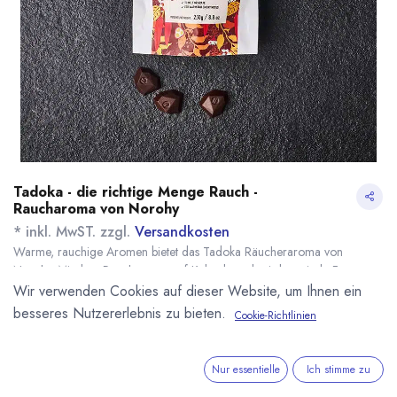
Tadoka - die richtige Menge Rauch -
Raucharoma von Norohy
* inkl. MwST. zzgl.
Versandkosten
Warme, rauchige Aromen bietet das Tadoka Räucheraroma von
Norohy. Mit dem Raucharoma auf Kakaobutterbasis kann jede Form von
Gericht einfach und präzise mit einem Raucharoma verfeinert werden.
Wir verwenden Cookies auf dieser Website, um Ihnen ein
Enthält nur geräucherte Paprika aus Lavera (Spanien) und Kakaobutter.
besseres Nutzererlebnis zu bieten.
Cookie-Richtlinien
Name
Menge
Lieferzeit
Preis
28,30
€
*
[170564] Tadoka
7 - 14 Tage
Raucharoma Norohy
(
113,20
€
/
1
kg
)
Nur essentielle
Ich stimme zu
250g