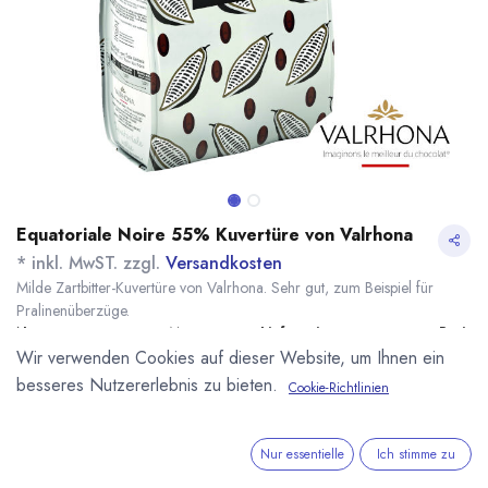
Equatoriale Noire 55% Kuvertüre von Valrhona
* inkl. MwST. zzgl.
Versandkosten
Milde Zartbitter-Kuvertüre von Valrhona. Sehr gut, zum Beispiel für
Pralinenüberzüge.
Name
Menge
Lieferzeit
Preis
Wir verwenden Cookies auf dieser Website, um Ihnen ein
14,80
€
*
[100016] 500g
sofort lieferbar
Equatoriale Noire
(
29,60
€
/
1
kg
)
besseres Nutzererlebnis zu bieten.
Cookie-Richtlinien
55% Valrhona
57,80
€
*
[080150] 3kg
sofort lieferbar
Equatoriale Noire
Nur essentielle
Ich stimme zu
(
19,27
€
/
1
kg
)
55% Valrhona