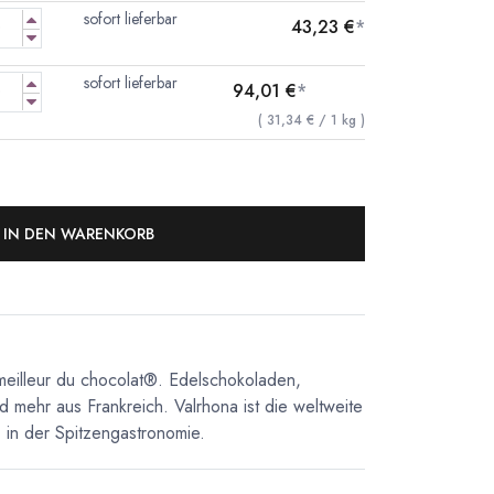
sofort lieferbar
43,23
€
*
sofort lieferbar
94,01
€
*
(
31,34
€
/
1
kg
)
IN DEN WARENKORB
meilleur du chocolat®. Edelschokoladen,
d mehr aus Frankreich. Valrhona ist die weltweite
in der Spitzengastronomie.