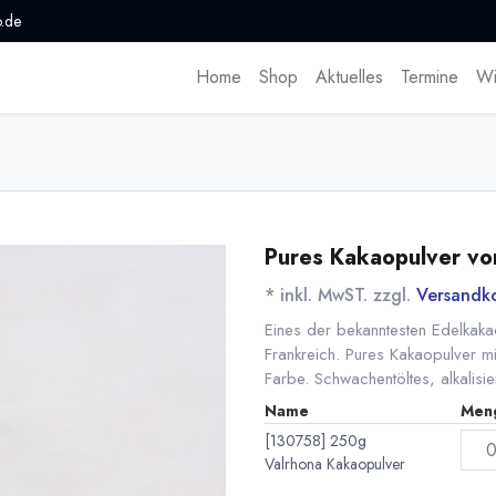
.de
Home
Shop
Aktuelles
Termine
Wi
Pures Kakaopulver vo
* inkl. MwST. zzgl.
Versandk
Eines der bekanntesten Edelkak
Frankreich. Pures Kakaopulver m
Farbe. Schwachentöltes, alkalisi
Name
Men
[130758] 250g
Valrhona Kakaopulver