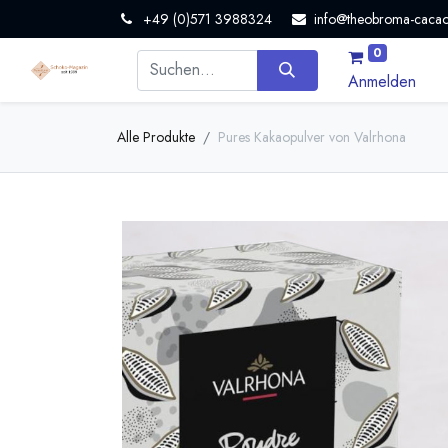
+49 (0)571 3988324
info@theobroma-cacao
0
Anmelden
Alle Produkte
Pures Kakaopulver von Valrhona