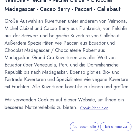
Madagascar - Cacao Barry - Paccari - Callebaut
Große Auswahl an Kuvertüren unter anderem von Valrhona,
Michel Cluizel und Cacao Barry aus Frankreich, von Felchlin
aus der Schweiz und belgische Kuvertüre von Callebaut.
Außerdem Spezialitäten wie Paccari aus Ecuador und
Chocolat Madagascar / Chocolaterie Robert aus
Madagaskar. Grand Cru Kuvertüren aus aller Welt von
Ecuador über Venezuela, Peru und die Dominikanische
Republik bis nach Madagaskar. Ebenso gibt es Bio- und
Fairtrade Kuvertüren und Spezialitäten wie vegane Kuvertüre
mit Früchten. Alle Kuvertüren könnt ihr in kleinen und großen
Mengen kaufen um in der eigenen Küche selber Pralinen zu
Wir verwenden Cookies auf dieser Website, um Ihnen ein
machen, oder für Gastronomie und
besseres Nutzererlebnis zu bieten.
Schokoladenmanufakturen auch über unseren
B2B
Cookie-Richtlinien
Onlineshop
.
Nur essentielle
Ich stimme zu