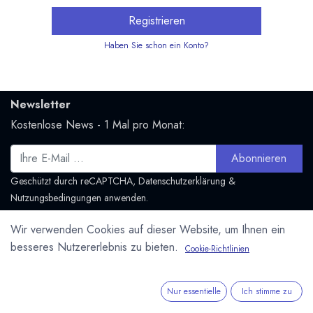
Registrieren
Haben Sie schon ein Konto?
Newsletter
Kostenlose News - 1 Mal pro Monat:
Abonnieren
Geschützt durch reCAPTCHA,
Datenschutzerklärung
&
Nutzungsbedingungen
anwenden.
Social Media
Wir verwenden Cookies auf dieser Website, um Ihnen ein
besseres Nutzererlebnis zu bieten.
Folge uns und bleibe mit uns in Kontakt:
Cookie-Richtlinien
Mastodon.social
Nur essentielle
Ich stimme zu