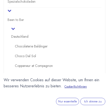
Spezialschokoladen
Bean to Bar
Deutschland
Chocolaterie Baldinger
Choco Del Sol
Coppeneur et Compagnon
Dos Estaciones - Cacao und Chocolate
Wir verwenden Cookies auf dieser Website, um Ihnen ein
Edelmond Chocolatiers
besseres Nutzererlebnis zu bieten.
Cookie-Richtlinien
Cahua - the secret chocolate lab
Nur essentielle
Ich stimme zu
Georgia Ramon