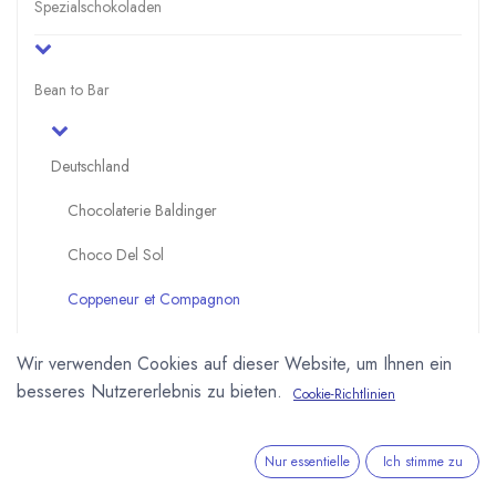
Spezialschokoladen
Bean to Bar
Deutschland
Chocolaterie Baldinger
Choco Del Sol
Coppeneur et Compagnon
Dos Estaciones - Cacao und Chocolate
Wir verwenden Cookies auf dieser Website, um Ihnen ein
Edelmond Chocolatiers
besseres Nutzererlebnis zu bieten.
Cookie-Richtlinien
Cahua - the secret chocolate lab
Nur essentielle
Ich stimme zu
Georgia Ramon